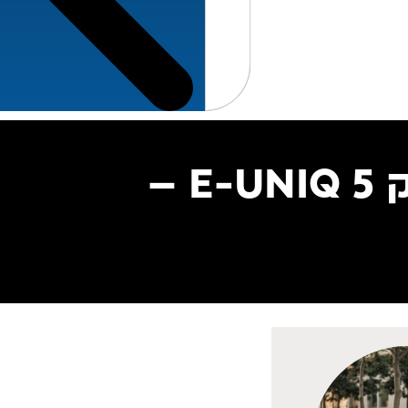
מנוע מייבוא או פירוק למקסוס אי-יוניק 5 E-UNIQ –