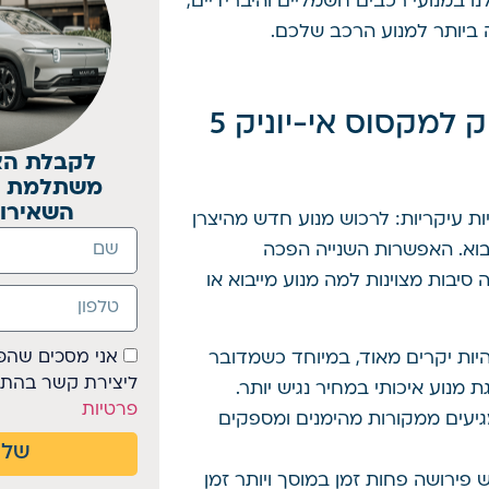
 במנועי רכבים חשמליים והיברידיים,
ביותר למנוע הרכב שלכם.
למה לבחור במנוע מייבוא או פירוק למקסוס אי-יוניק 5
לקבלת הצ
משתלמת וי
השאירו 
 עיקריות: לרכוש מנוע חדש מהיצרן
יבוא. האפשרות השנייה הפכה
יבות מצוינות למה מנוע מייבוא או
אני מסכים שהפ
יות יקרים מאוד, במיוחד כשמדובר
ליצירת קשר בהת
מנוע איכותי במחיר נגיש יותר.
פרטיות
גיעים ממקורות מהימנים ומספקים
שלי
פירושה פחות זמן במוסך ויותר זמן