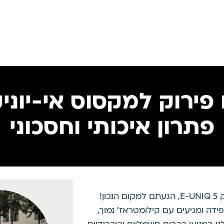
פתרון איכותי וחסכוני
אם אתם מחפשים מנוע מייבוא או פירוק למקסוס אי-יוניק 5 E-UNIQ, הגעתם למקום הנכון!
ידה ומגיעים עם קילומטראז’ נמוך,