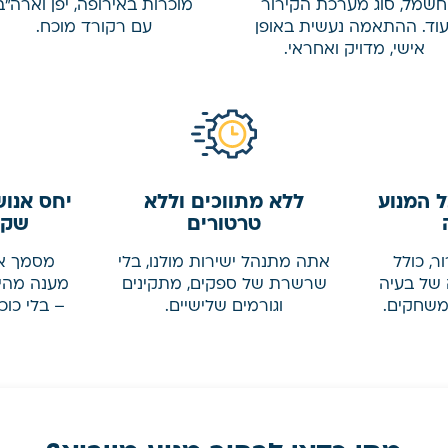
חשמל, סוג מערכת הקירור
מוכרות באירופה, יפן וארה"ב
עוד. ההתאמה נעשית באופן
עם רקורד מוכח.
אישי, מדויק ואחראי.
 המנוע
ללא מתווכים וללא
יחס אנוש
טרטורים
שקי
, כולל
אתה מתנהל ישירות מולנו, בלי
מסמך אח
של בעיה
שרשרת של ספקים, מתקינים
מענה מהי
 משחקים.
וגורמים שלישיים.
– בלי כוכ